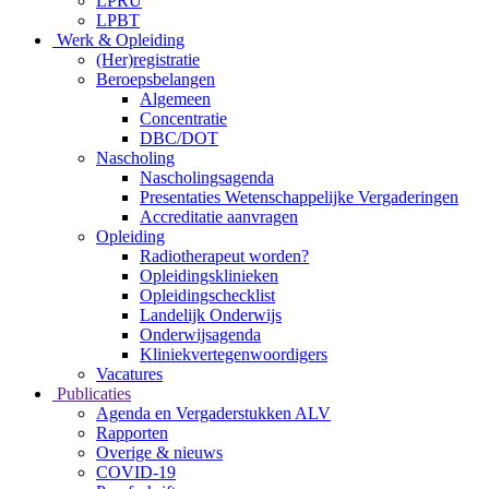
LPRU
LPBT
Werk & Opleiding
(Her)registratie
Beroepsbelangen
Algemeen
Concentratie
DBC/DOT
Nascholing
Nascholingsagenda
Presentaties Wetenschappelijke Vergaderingen
Accreditatie aanvragen
Opleiding
Radiotherapeut worden?
Opleidingsklinieken
Opleidingschecklist
Landelijk Onderwijs
Onderwijsagenda
Kliniekvertegenwoordigers
Vacatures
Publicaties
Agenda en Vergaderstukken ALV
Rapporten
Overige & nieuws
COVID-19