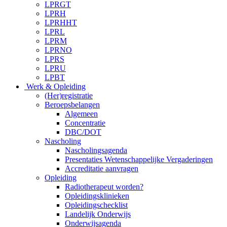
LPRGT
LPRH
LPRHHT
LPRL
LPRM
LPRNO
LPRS
LPRU
LPBT
Werk & Opleiding
(Her)registratie
Beroepsbelangen
Algemeen
Concentratie
DBC/DOT
Nascholing
Nascholingsagenda
Presentaties Wetenschappelijke Vergaderingen
Accreditatie aanvragen
Opleiding
Radiotherapeut worden?
Opleidingsklinieken
Opleidingschecklist
Landelijk Onderwijs
Onderwijsagenda