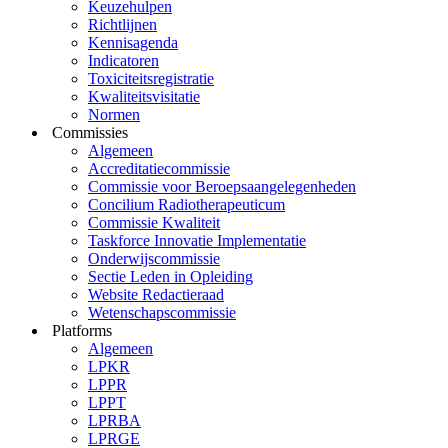
Keuzehulpen
Richtlijnen
Kennisagenda
Indicatoren
Toxiciteitsregistratie
Kwaliteitsvisitatie
Normen
Commissies
Algemeen
Accreditatiecommissie
Commissie voor Beroepsaangelegenheden
Concilium Radiotherapeuticum
Commissie Kwaliteit
Taskforce Innovatie Implementatie
Onderwijscommissie
Sectie Leden in Opleiding
Website Redactieraad
Wetenschapscommissie
Platforms
Algemeen
LPKR
LPPR
LPPT
LPRBA
LPRGE