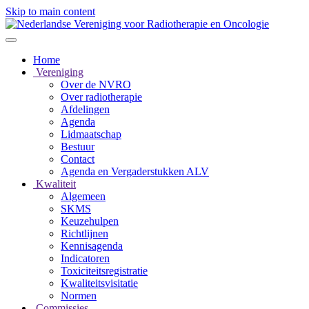
Skip to main content
Home
Vereniging
Over de NVRO
Over radiotherapie
Afdelingen
Agenda
Lidmaatschap
Bestuur
Contact
Agenda en Vergaderstukken ALV
Kwaliteit
Algemeen
SKMS
Keuzehulpen
Richtlijnen
Kennisagenda
Indicatoren
Toxiciteitsregistratie
Kwaliteitsvisitatie
Normen
Commissies