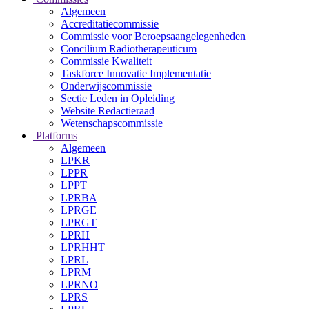
Algemeen
Accreditatiecommissie
Commissie voor Beroepsaangelegenheden
Concilium Radiotherapeuticum
Commissie Kwaliteit
Taskforce Innovatie Implementatie
Onderwijscommissie
Sectie Leden in Opleiding
Website Redactieraad
Wetenschapscommissie
Platforms
Algemeen
LPKR
LPPR
LPPT
LPRBA
LPRGE
LPRGT
LPRH
LPRHHT
LPRL
LPRM
LPRNO
LPRS